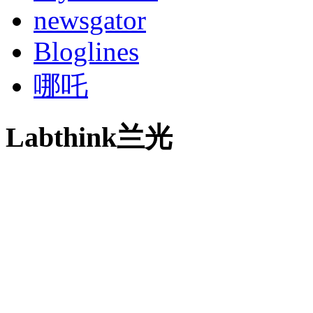
newsgator
Bloglines
哪吒
Labthink兰光