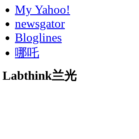
My Yahoo!
newsgator
Bloglines
哪吒
Labthink兰光