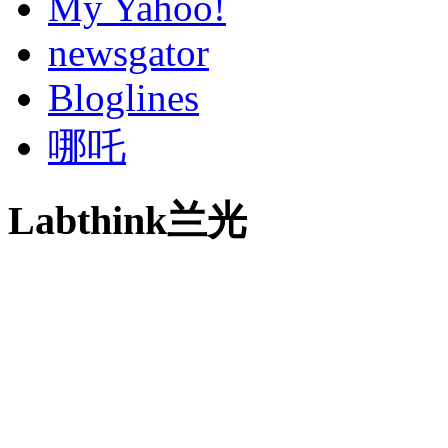
My Yahoo!
newsgator
Bloglines
哪吒
Labthink兰光