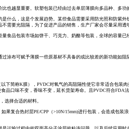
价比也越显重要。软塑包装已经由过去单层薄膜向多品种、多功
的是什么，这是个发展趋势。某些食品需要采用防光照和防紫外
品不需要光阻隔，为了促进产品的销售，生产厂家会尽量采用透
轻量食品包装市场如饼干、巧克力、奶酪等包装，全球的容量已经
通过涂布可赋予薄膜一些原基材不具备的或比较差的新功能如阻
（以下简称K膜），PVDC对氧气的高阻隔性使它非常适合包装
使食品口味不变，香味不变，延长货架寿命。且PVDC符合FDA
求，选择合适的材料。
，如果复合热封层PE/CPP（>10N/15mm)进行包装，会造
就是运输过程中的双面高分子涂层的粘连问题，以及后续应用时