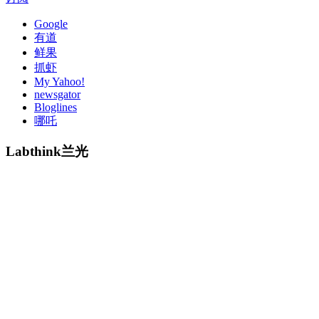
Google
有道
鲜果
抓虾
My Yahoo!
newsgator
Bloglines
哪吒
Labthink兰光