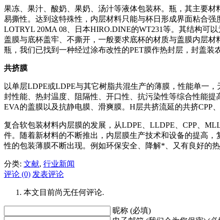
果冻、果汁、酸奶、果奶、汤汁等液体包装杯。瓶，其主要材料
易撕性。达到这特殊性，内层材料只能与杯日形成界面粘合强度，而不
LOTRYL 20MA 08、日本HIRO.DINE的WT231等。其结
盖膜与底杯盖牢、不撕开，一般要求底杯的材质与盖膜内层材料一
瓶，我们已找到一种经过涂布改性的PET膜作热封层，封盖装农
共挤膜
以单层LDPE或LDPE与其它树脂共混生产的薄膜，性能单
封性能、热封温度、阻隔性、开口性、抗污染性等综合性能提高，
EVA的盖膜以及抗静电膜、滑爽膜。H层共挤流延的共挤CPP
复合软包装材料内层膜的发展，从LDPE、LLDPE、CPP
件。随着新材料的不断推出，内层膜生产技术和设备的提高
性的包装薄膜不断出现。例如环保安全、降解*、又有良好的
分类:
文献
,
行业新闻
评论 (0)
发表评论
本文目前尚无任何评论.
昵称 (必填)