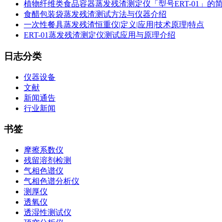
植物纤维类食品容器蒸发残渣测定仪「型号ERT-01」的
食醋包装袋蒸发残渣测试方法与仪器介绍
一次性餐具蒸发残渣恒重仪|定义|应用|技术原理|特点
ERT-01蒸发残渣测定仪测试应用与原理介绍
日志分类
仪器设备
文献
新闻通告
行业新闻
书签
摩擦系数仪
残留溶剂检测
气相色谱仪
气相色谱分析仪
测厚仪
透氧仪
透湿性测试仪