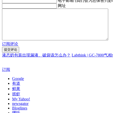
电子邮箱 (我们会为您保密) (必
网址
订阅评论
液态奶包装出现漏液、破袋该怎么办？
Labthink | GC-7
订阅
Google
有道
鲜果
抓虾
My Yahoo!
newsgator
Bloglines
哪吒