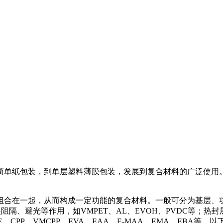
简单纸包装，到单层塑料薄膜包装，发展到复合材料的广泛使用
组合在一起，从而构成一定功能的复合材料。一般可分为基层、
层主要起阻隔、避光等作用，如VMPET、AL、EVOH、PVDC
PE、CPP、VMCPP、EVA、EAA、E-MAA、EMA、EB