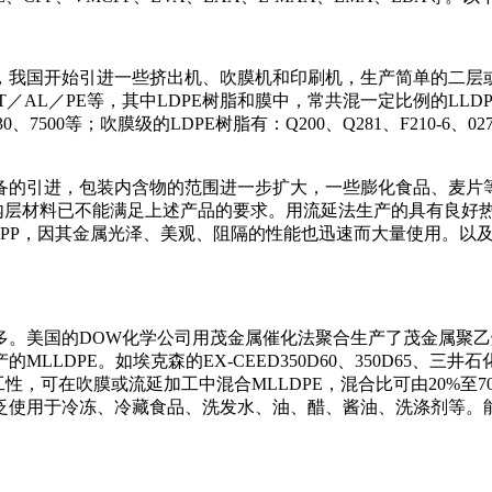
我国开始引进一些挤出机、吹膜机和印刷机，生产简单的二层或册层
E、PET／AL／PE等，其中LDPE树脂和膜中，常共混一定比例
7500等；吹膜级的LDPE树脂有：Q200、Q281、F210-6、027
备的引进，包装内含物的范围进一步扩大，一些膨化食品、麦片
主的内层材料已不能满足上述产品的要求。用流延法生产的具有良
CPP，因其金属光泽、美观、阻隔的性能也迅速而大量使用。以
DOW化学公司用茂金属催化法聚合生产了茂金属聚乙烯MLLDPE。如
。如埃克森的EX-CEED350D60、350D65、三井石化的E-VOL
易加工性，可在吹膜或流延加工中混合MLLDPE，混合比可由20
泛使用于冷冻、冷藏食品、洗发水、油、醋、酱油、洗涤剂等。