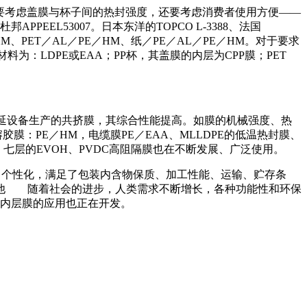
又要考虑盖膜与杯子间的热封强度，还要考虑消费者使用方便——
EL53007。日本东洋的TOPCO L-3388、法国
E／HM、PET／AL／PE／HM、纸／PE／AL／PE／HM。对于要求
：LDPE或EAA；PP杯，其盖膜的内层为CPP膜；PET
流延设备生产的共挤膜，其综合性能提高。如膜的机械强度、热
：PE／HM，电缆膜PE／EAA、MLLDPE的低温热封膜、
、七层的EVOH、PVDC高阻隔膜也在不断发展、广泛使用。
能化、个性化，满足了包装内含物保质、加工性能、运输、贮存条
他 随着社会的进步，人类需求不断增长，各种功能性和环保
为内层膜的应用也正在开发。