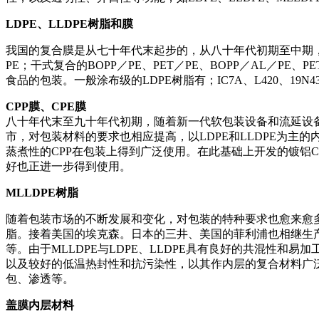
LDPE、LLDPE树脂和膜
我国的复合膜是从七十年代末起步的，从八十年代初期至中期，
PE；干式复合的BOPP／PE、PET／PE、BOPP／AL／P
食品的包装。一般涂布级的LDPE树脂有；IC7A、L420、19N430、
CPP膜、CPE膜
八十年代末至九十年代初期，随着新一代软包装设备和流延设
市，对包装材料的要求也相应提高，以LDPE和LLDPE为
蒸煮性的CPP在包装上得到广泛使用。在此基础上开发的镀铝
好也正进一步得到使用。
MLLDPE树脂
随着包装市场的不断发展和变化，对包装的特种要求也愈来愈多。美国的
脂。接着美国的埃克森。日本的三井、美国的菲利浦也相继生产的MLLDPE
等。由于MLLDPE与LDPE、LLDPE具有良好的共混性和
以及较好的低温热封性和抗污染性，以其作内层的复合材料广
包、渗透等。
盖膜内层材料