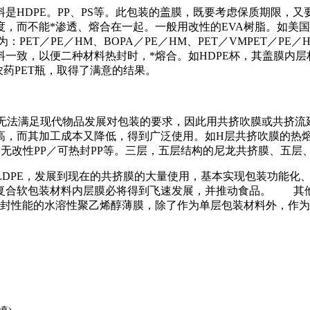
是HDPE。PP、PS等。此包装的盖膜，既要考虑保质期限，
能*渗透、熔合在一起。一般用改性的EVA树脂。如美国杜邦APPE
构可以为：PET／PE／HM、BOPA／PE／HM、PET／VMPET／P
致，以便二种材料热封时，*熔合。如HDPE杯，其盖膜内层材料为
药PET瓶，取得了满意的结果。
一，无法满足现代物品发展对包装的要求，因此用共挤吹膜或共挤
而其加工成本又降低，得到广泛使用。如H层共挤吹膜的热熔胶膜
、无改性PP／可热封PP等。三层，五层结构的尼龙共挤膜、五层
、MLLDPE，发展到现在的共挤膜的大量使用，基本实现包装功
，复合软包装材料内层膜必将得到飞速发展，并推动食品。 其
热封性能的水溶性聚乙烯醇薄膜，除了作为单层包装材料外，作