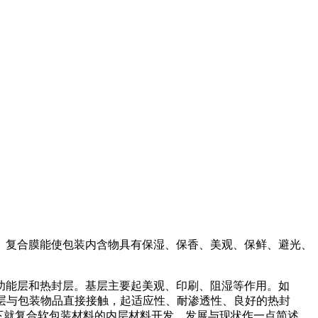
。复合膜能使包装内含物具有保湿、保香、美观、保鲜、避光、
功能层和热封层。基层主要起美观、印刷、阻湿等作用。如
等；热封层与包装物品直接接触，起适应性、耐渗透性、良好的热封
A等。以下就复合软包装材料的内层材料开发、发展与现状作一点简述。