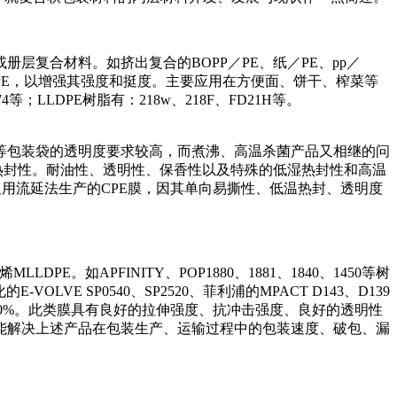
复合材料。如挤出复合的BOPP／PE、纸／PE、pp／
的LLDPE，以增强其强度和挺度。主要应用在方便面、饼干、榨菜等
4等；LLDPE树脂有：218w、218F、FD21H等。
等包装袋的透明度要求较高，而煮沸、高温杀菌产品又相继的问
好热封性。耐油性、透明性、保香性以及特殊的低湿热封性和高温
及用流延法生产的CPE膜，因其单向易撕性、低温热封、透明度
APFINITY、POP1880、1881、1840、1450等树
VE SP0540、SP2520、菲利浦的MPACT D143、D139
%至70%。此类膜具有良好的拉伸强度、抗冲击强度、良好的透明性
能解决上述产品在包装生产、运输过程中的包装速度、破包、漏